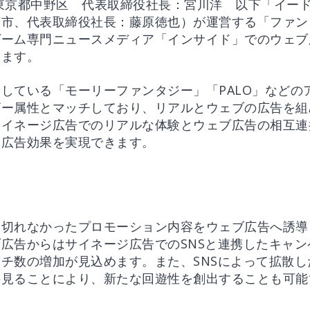
東京都中野区 代表取締役社長：宮川洋 以下「イード
葉市、代表取締役社長：藤原徳也）が運営する「ファン
ゲーム専門ニュースメディア「インサイド」でのウェブ
します。
している「モーリーファンタジー」「PALO」などの
ザー属性とマッチしており、リアルとウェブの広告を組
サイネージ広告でのリアルな体験とウェブ広告の相互連
な広告効果を実現できます。
え切れなかったプロモーション内容をウェブ広告へ誘導
広告からはサイネージ広告でのSNSと連携したキャ
チ数の増加が見込めます。また、SNSによって拡散
接見ることにより、新たな回遊性を創出することも可能