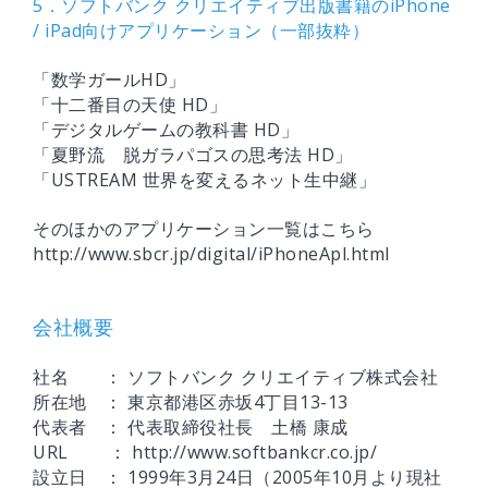
5．ソフトバンク クリエイティブ出版書籍のiPhone
/ iPad向けアプリケーション（一部抜粋）
「数学ガールHD」
「十二番目の天使 HD」
「デジタルゲームの教科書 HD」
「夏野流 脱ガラパゴスの思考法 HD」
「USTREAM 世界を変えるネット生中継」
そのほかのアプリケーション一覧はこちら
http://www.sbcr.jp/digital/iPhoneApl.html
会社概要
社名 ： ソフトバンク クリエイティブ株式会社
所在地 ： 東京都港区赤坂4丁目13-13
代表者 ： 代表取締役社長 土橋 康成
URL ： http://www.softbankcr.co.jp/
設立日 ： 1999年3月24日（2005年10月より現社