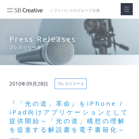
ソフトバンクの
グループ企業
Press Releases
プレスリリース
2010年09月28日
プレスリリース
『「光の道」革命』をiPhone /
iPad向けアプリケーションとして
提供開始～「光の道」構想の理解
を促進する解説書を電子書籍化～