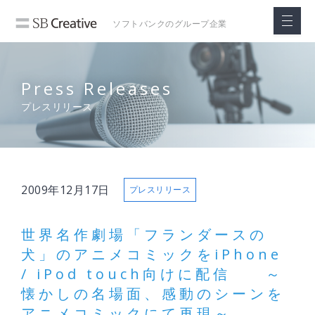
ソフトバンクの
グループ企業
Press Releases
プレスリリース
2009年12月17日
プレスリリース
世界名作劇場「フランダースの
犬」のアニメコミックをiPhone
/ iPod touch向けに配信 ～
懐かしの名場面、感動のシーンを
アニメコミックにて再現～