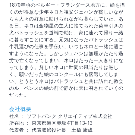
1870年頃のベルギー・フランダース地方に、絵を描
くのが得意な少年ネロと祖父ジェハンが貧しいなが
らも人々の好意に助けられながら暮らしていた。あ
る日、ネロは金物屋の主人に捨てられた荷車引きの
犬パトラッシュを道端で助け、家に連れて帰り一緒
に暮らすことにする。元気になったパトラッシュは
牛乳運びの仕事を手伝い、いつもネロと一緒に過ご
すようになった。しかしジェハンは無理がたたり過
労で亡くなってしまい、ネロはたった一人きりにな
ってしまう。貧しいネロに世間の風当たりは厳し
く、願いだった絵のコンクールにも落選してしま
い、とうとうネロはパトラッシュと共に訪れた教会
のルーベンスの絵の前で静かに天に召されていくの
だった。
会社概要
社名 ： ソフトバンク クリエイティブ株式会社
所在地 ： 東京都港区赤坂4丁目13-13
代表者 ： 代表取締役社長 土橋 康成